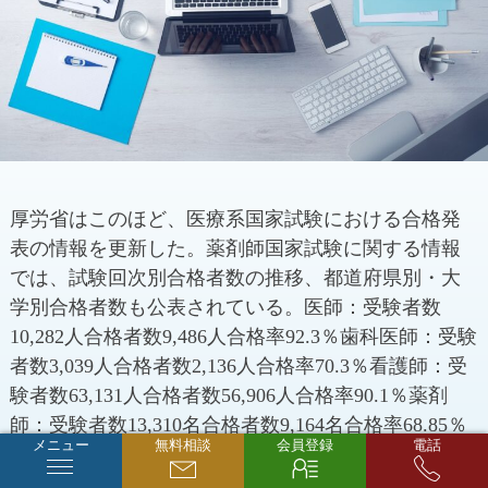
厚労省はこのほど、医療系国家試験における合格発
表の情報を更新した。薬剤師国家試験に関する情報
では、試験回次別合格者数の推移、都道府県別・大
学別合格者数も公表されている。医師：受験者数
10,282人合格者数9,486人合格率92.3％歯科医師：受験
者数3,039人合格者数2,136人合格率70.3％看護師：受
験者数63,131人合格者数56,906人合格率90.1％薬剤
師：受験者数13,310名合格者数9,164名合格率68.85％
メニュー
無料相談
会員登録
電話
■関連サイト：