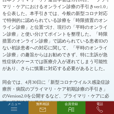
マリ・ケアにおけるオンライン診療の手引きver1.0」
を公表した。本手引きでは、今般の新型コロナ対応
で特例的に認められている診療を「時限措置のオン
ライン診療」と位置づけ、現行の「平時のオンライ
ン診療」と使い分けてポイントを整理した。「時限
措置のオンライン診療」で認められている患者IDの
ない初診患者への対応に関して、「平時のオンライ
ン診療」の趣旨からはお勧めできず、特に主訴が急
性症状のケースでは医療介入が遅れてしまう可能性
があり、さらに慎重に対応する必要があるとした。
同会では、4月30日に「新型コロナウイルス感染症診
療所・病院のプライマリ・ケア初期診療の手引き」
のVersion2.0を公開するなど、プライマリ・ケアに必
要な最新情報を発信している。
メニュー
無料相談
会員登録
電話