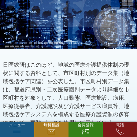
日医総研はこのほど、地域の医療介護提供体制の現
状に関する資料として、市区町村別のデータ集（地
域包括ケア関連）を公表した。市区町村別データ集
は、都道府県別・二次医療圏別データより詳細な市
区町村を対象として、人口動態、医療施設、病床、
医療従事者、介護施設及び介護サービス職員等、地
域包括ケアシステムを構成する医療介護資源の多寡
について、実数データを使用して示している。
メニュー
無料相談
会員登録
電話