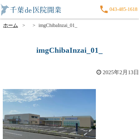
043-485-1618
ホーム
imgChibaInzai_01_
imgChibaInzai_01_
2025年2月13日