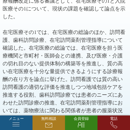
療報酬改定に係る審議として、在宅医療その1と入院
医療その1について、現状の課題を確認して論点を示
した。
在宅医療その1では、在宅医療の総論のほか、訪問看
護、歯科訪問診療、在宅訪問薬剤管理指導について
確認した。在宅医療の総論では、在宅医療を担う医
療機関と市町村・医師会との連携、及び医療・介護
の切れ目のない提供体制の構築等を推進し、質の高
い在宅医療を十分な量提供できるようにする診療報
酬の在り方を論点に挙げた。訪問看護では質の高い
訪問看護の適切な評価を推進しつつ地域包括ケアを
推進する役割、歯科訪問診療では患者のニーズにあ
わせた訪問診療の推進、在宅訪問薬剤管理指導にお
いては、薬物療法に関わる関係者が患者の服薬状況
等の情報を共有しながら、最適な薬学的管理やそれ
メニュー
無料相談
会員登録
電話
に基づく指導を実施し、在宅患者が有効で安全な薬