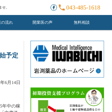
。
043-485-1618
ませ。
業の流れ
開業医の声
無料相談
開始予定
4年6月14日
5年中の稼