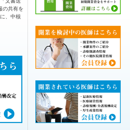
「文書送
報の共有を
心に、中核