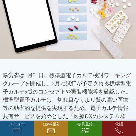
厚労省は1月31日、標準型電子カルテ検討ワーキング
グループを開催し、3月に試行が予定される標準型電
子カルテα版のコンセプトや実装機能等を確認した。
標準型電子カルテは、切れ目なくより質の高い医療
等の効率的な提供を実現するため、電子カルテ情報
共有サービスを始めとした「医療DXのシステム群
（全国医療情報プラットフォーム）につながり情報
メニュー
無料相談
会員登録
電話
の共有が可能な電子カルテ」、併せて、医療機関等