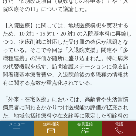
けた「個別改定項目（点数なしの答申案）」や「入
院医療その11」について議論した。
【入院医療】に関しては、地域医療構想を実現する
ため、10 対1・15 対1・20 対1 の入院基本料に再編し
つつ、病床削減に対応した受け皿の確保が課題とな
っている。そこで今回は「入退院支援」関連や「多
職種連携」の評価が随所に盛り込まれた。特に病床
の代替機能を成す、訪問看護ステーションに係る訪
問看護基本療養費や、入退院前後の多職種の情報共
有に関する点数が重点化されている。
「外来・在宅医療」においては、高齢者や生活習慣
病患者に関わるかかりつけ医機能の評価が拡充され
た。地域包括診療料や在支診等に限定した初診料の
加算として「機能強化加算」が新設される。このほ
メニュー
無料相談
会員登録
電話
か、地域包括診療料に係る在宅患者に対する 24 時間