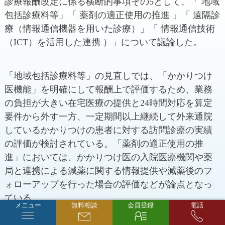
診療報酬改定に係る横断的事項その5として、「 地域
包括診療料等」「 薬剤の適正使用の推進 」「 遠隔診
療（情報通信機器を用いた診療）」「 情報通信技術
（ICT）を活用した連携 ）」について議論した。
「地域包括診療料等」の見直しでは、「かかりつけ
医機能」を明確にして報酬上で評価するため、業務
の負担が大きい在宅医療の提供と24時間対応を算定
要件から外す一方、一定期間以上継続して外来通院
しているかかりつけの患者に対する訪問診療の実績
の評価が検討されている。「薬剤の適正使用の推
進」においては、かかりつけ医の入院医療機関や薬
局と連携による減薬に関する情報提供や減薬後のフ
ォローアップを行った場合の評価などが論点となっ
ている。
メニュー
無料相談
会員登録
電話