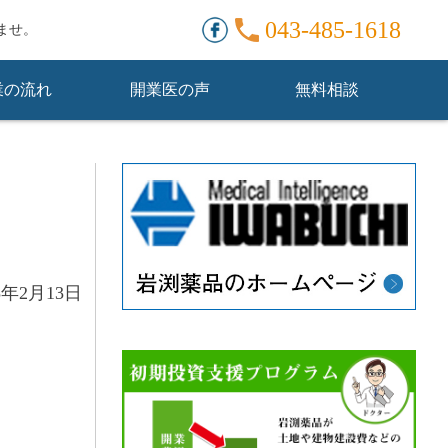
。
043-485-1618
ませ。
業の流れ
開業医の声
無料相談
5年2月13日