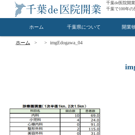
千葉de医院開
千葉で100年
ホーム
千葉県について
開業
ホーム
imgEdogawa_04
im