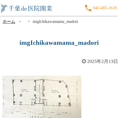
043-485-1618
ホーム
imgIchikawamama_madori
imgIchikawamama_madori
2025年2月13日