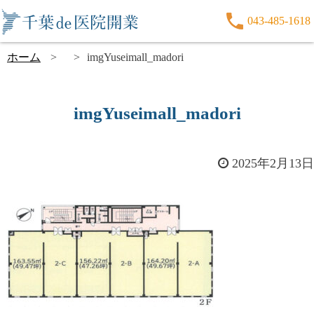
043-485-1618
ホーム
imgYuseimall_madori
imgYuseimall_madori
2025年2月13日