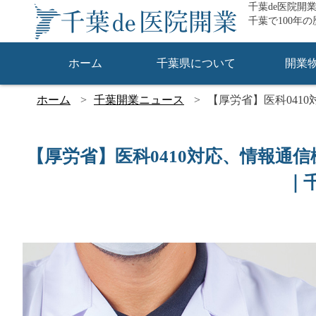
千葉de医院開
千葉で100年
ホーム
千葉県について
開業
ホーム
千葉開業ニュース
【厚労省】医科041
【厚労省】医科0410対応、情報通
｜