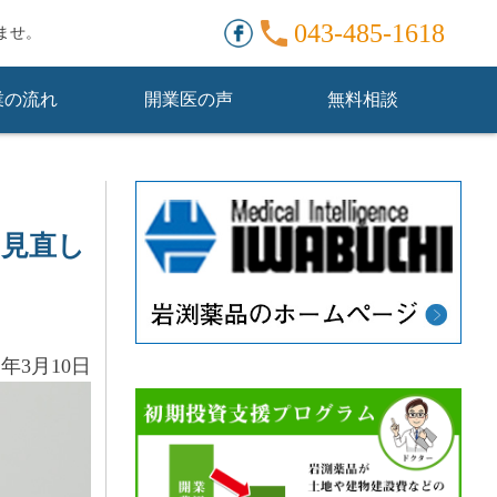
。
043-485-1618
ませ。
業の流れ
開業医の声
無料相談
の見直し
2年3月10日