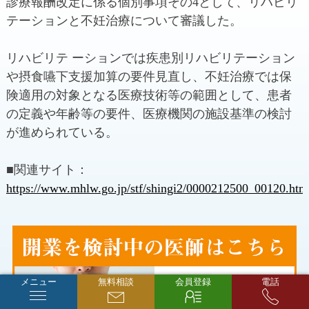
診療報酬改定に係る個別事項その4として、リハビリ
テーションと不妊治療について審議した。
リハビリテ ーションでは疾患別リハビリテーション
や摂食嚥下支援加算の要件見直し、不妊治療では保
険適用の対象となる医療技術等の範囲として、患者
の定義や年齢等の要件、医療機関の施設基準の検討
が進められている。
■関連サイト：
https://www.mhlw.go.jp/stf/shingi2/0000212500_00120.htm
メニュー
無料相談
会員登録
電話