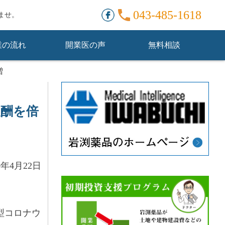
。
043-485-1618
ませ。
業の流れ
開業医の声
無料相談
増
報酬を倍
0年4月22日
型コロナウ