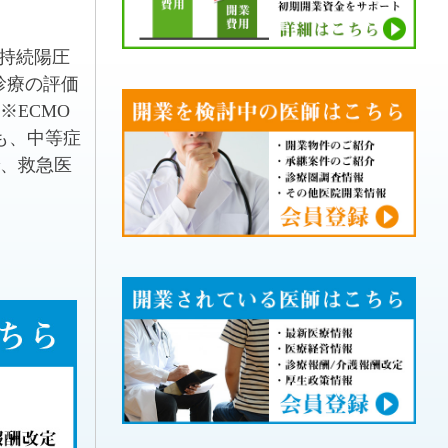
持続陽圧
診療の評価
ECMO
も、中等症
、救急医