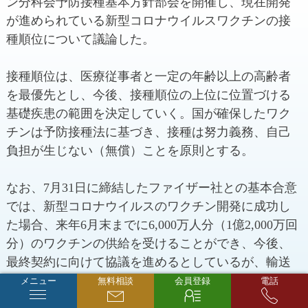
ン分科会予防接種基本方針部会を開催し、現在開発
が進められている新型コロナウイルスワクチンの接
種順位について議論した。
接種順位は、医療従事者と一定の年齢以上の高齢者
を最優先とし、今後、接種順位の上位に位置づける
基礎疾患の範囲を決定していく。国が確保したワク
チンは予防接種法に基づき、接種は努力義務、自己
負担が生じない（無償）ことを原則とする。
なお、7月31日に締結したファイザー社との基本合意
では、新型コロナウイルスのワクチン開発に成功し
た場合、来年6月末までに6,000万人分（1億2,000万回
分）のワクチンの供給を受けることができ、今後、
最終契約に向けて協議を進めるとしているが、輸送
方法や保管場所などの課題が山積している。
メニュー
無料相談
会員登録
電話